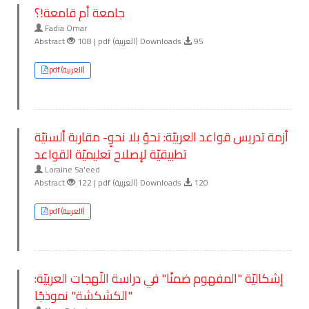
جامعة أم قامعة!؟
Fadia Omar
Abstract
108 | pdf (العربية) Downloads
95
pdf (العربية)
أزمة تدريس قواعد العربيّة: نحوٌ بلا نحوٍ- مقاربة ألسنيّة
تطبيقيّة لإصلاح تعليميّة القواعد
Loraine Sa'eed
Abstract
122 | pdf (العربية) Downloads
120
pdf (العربية)
إشكاليّة "المفهوم ضمنًا" في دراسة اللّهجات العربيّة:
"الكشكشة" نموذجًا