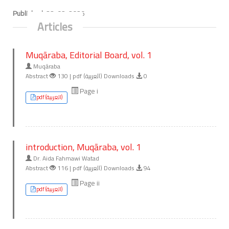
Published:
22-02-2026
Articles
Muqāraba, Editorial Board, vol. 1
Muqāraba
Abstract
130 | pdf (العربية) Downloads
0
Page i
pdf (العربية)
introduction, Muqāraba, vol. 1
Dr. Aida Fahmawi Watad
Abstract
116 | pdf (العربية) Downloads
94
Page ii
pdf (العربية)