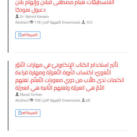
الفلسطينيّات: هيام مصطفى قبلان وإلهام بلّان
دعبول نموذجًا
Dr. Nahed Kanaan
Abstract
118 | pdf (العربية) Downloads
103
pdf (العربية)
تأثير استخدام الكتاب الإلكترونيّ في مهارات التّنوّر
اللّغويّ: اكتساب الثّروة اللّغويّة ومهارة قراءة
الكلمات لدى طلّاب من ذوي صعوبات التّعلّم، لغتهم
الأمّ هي العربيّة ولغتهم الثّانية هي العبريّة
Manal Serhan
Abstract
108 | pdf (العربية) Downloads
48
pdf (العربية)